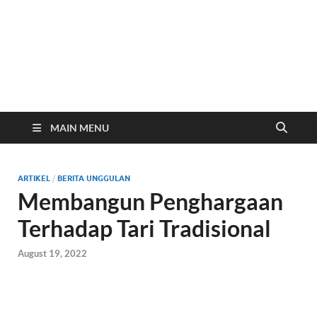
Website Resmi SMP
www.smp2kendal.sch.id
Negeri 2 Kendal
MAIN MENU
ARTIKEL
/
BERITA UNGGULAN
Membangun Penghargaan
Terhadap Tari Tradisional
August 19, 2022