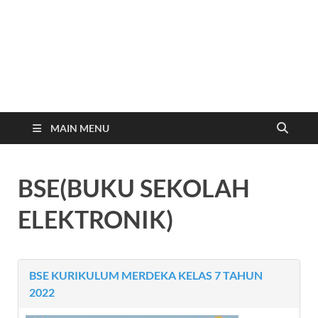
Website Resmi SMP
www.smp2kendal.sch.id
Negeri 2 Kendal
MAIN MENU
BSE(BUKU SEKOLAH
ELEKTRONIK)
BSE KURIKULUM MERDEKA KELAS 7 TAHUN
2022