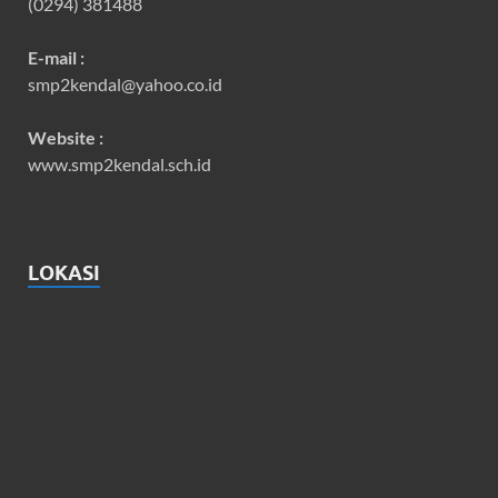
(0294) 381488
E-mail :
smp2kendal@yahoo.co.id
Website :
www.smp2kendal.sch.id
LOKASI