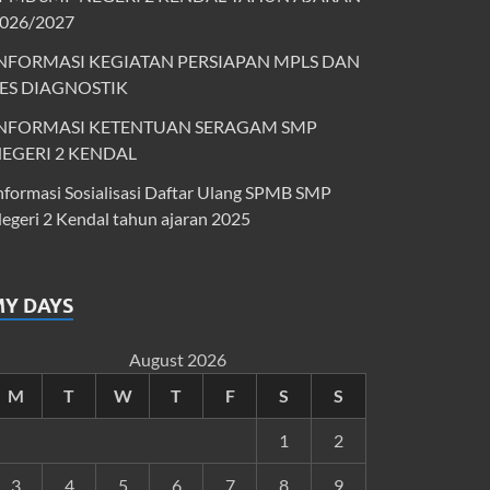
026/2027
NFORMASI KEGIATAN PERSIAPAN MPLS DAN
ES DIAGNOSTIK
NFORMASI KETENTUAN SERAGAM SMP
EGERI 2 KENDAL
nformasi Sosialisasi Daftar Ulang SPMB SMP
egeri 2 Kendal tahun ajaran 2025
MY DAYS
August 2026
M
T
W
T
F
S
S
1
2
3
4
5
6
7
8
9