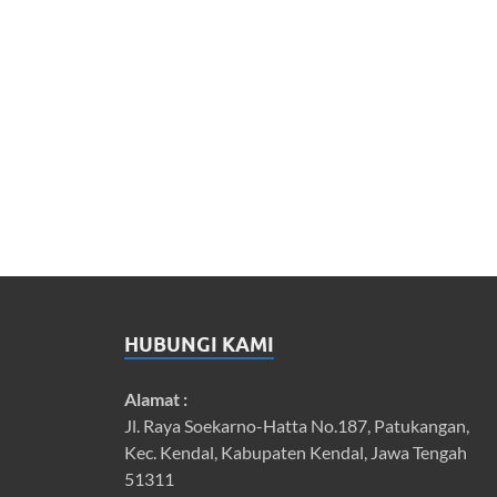
HUBUNGI KAMI
Alamat :
Jl. Raya Soekarno-Hatta No.187, Patukangan,
Kec. Kendal, Kabupaten Kendal, Jawa Tengah
51311