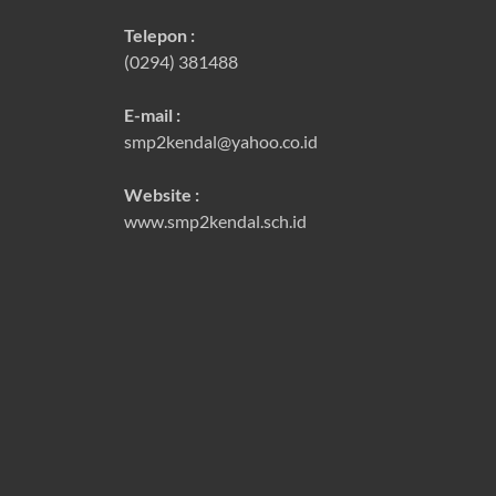
Telepon :
(0294) 381488
E-mail :
smp2kendal@yahoo.co.id
Website :
www.smp2kendal.sch.id