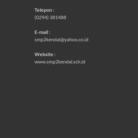
Telepon :
(0294) 381488
E-mail :
smp2kendal@yahoo.co.id
Website :
www.smp2kendal.sch.id