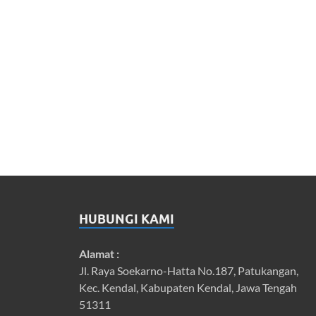
HUBUNGI KAMI
Alamat :
Jl. Raya Soekarno-Hatta No.187, Patukangan,
Kec. Kendal, Kabupaten Kendal, Jawa Tengah
51311