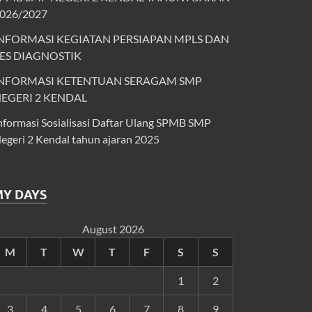
026/2027
NFORMASI KEGIATAN PERSIAPAN MPLS DAN
ES DIAGNOSTIK
NFORMASI KETENTUAN SERAGAM SMP
EGERI 2 KENDAL
nformasi Sosialisasi Daftar Ulang SPMB SMP
egeri 2 Kendal tahun ajaran 2025
MY DAYS
August 2026
M
T
W
T
F
S
S
1
2
3
4
5
6
7
8
9