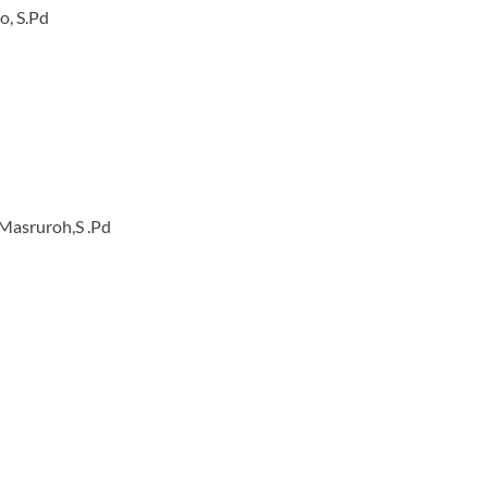
o, S.Pd
 Masruroh,S .Pd
H