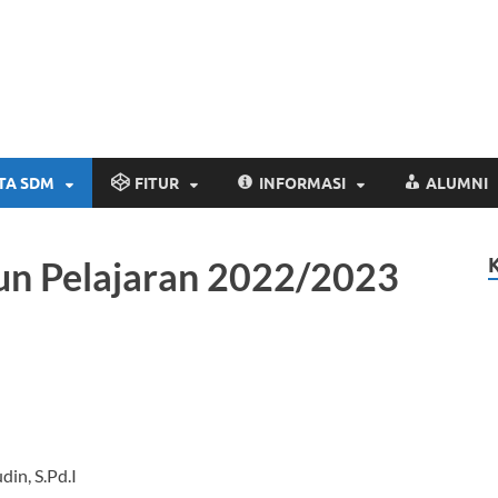
Website Resmi SM
www.smp2kendal.sch.id
TA SDM
FITUR
INFORMASI
ALUMNI
hun Pelajaran 2022/2023
in, S.Pd.I