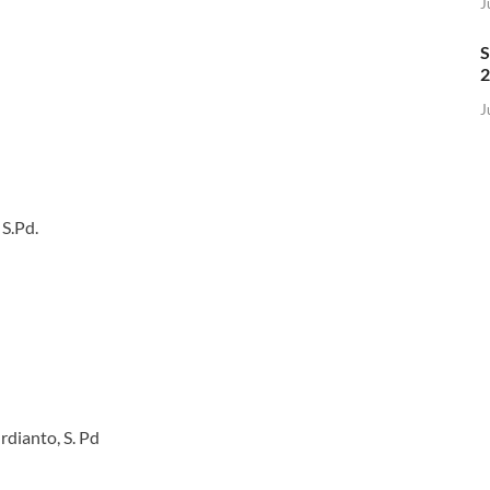
J
2
J
S.Pd.
dianto, S. Pd