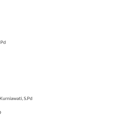
 Pd
Kurniawati, S.Pd
D