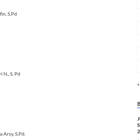
in, S.Pd
 N., S. Pd
«
2
 Arsy, S.Pd.