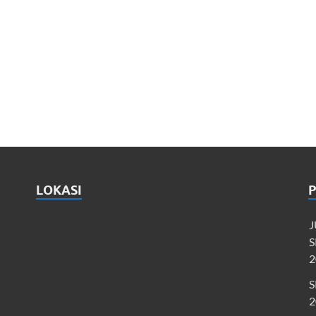
LOKASI
J
S
2
S
2