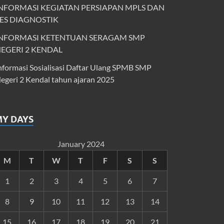
NFORMASI KEGIATAN PERSIAPAN MPLS DAN
ES DIAGNOSTIK
NFORMASI KETENTUAN SERAGAM SMP
EGERI 2 KENDAL
nformasi Sosialisasi Daftar Ulang SPMB SMP
egeri 2 Kendal tahun ajaran 2025
MY DAYS
January 2024
M
T
W
T
F
S
S
1
2
3
4
5
6
7
8
9
10
11
12
13
14
15
16
17
18
19
20
21