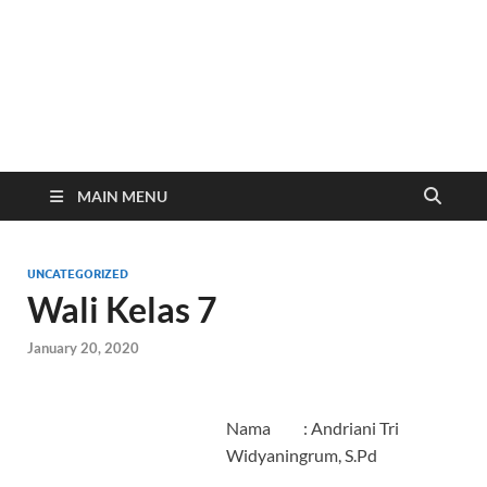
Website Resmi SMP
www.smp2kendal.sch.id
Negeri 2 Kendal
MAIN MENU
UNCATEGORIZED
Wali Kelas 7
January 20, 2020
Nama : Andriani Tri
Widyaningrum, S.Pd