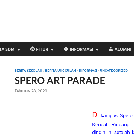
Website Resmi SM
www.smp2kendal.sch.id
TA SDM
FITUR
INFORMASI
ALUMNI
BERITA SEKOLAH
/
BERITA UNGGULAN
/
INFORMASI
/
UNCATEGORIZED
SPERO ART PARADE
February 28, 2020
D
i kampus Spero-
Kendal. Rindang ,
dingin ini setelah