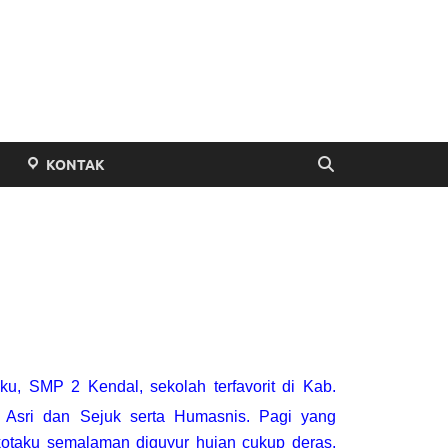
P Negeri 2 Kendal
KONTAK
ku, SMP 2 Kendal, sekolah terfavorit di Kab.
 Asri dan Sejuk serta Humasnis. Pagi yang
 kotaku semalaman diguyur hujan cukup deras,