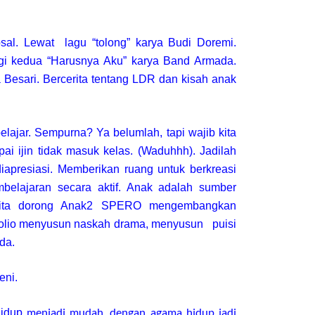
sal. Lewat lagu “tolong” karya Budi Doremi.
agi kedua “Harusnya Aku” karya Band Armada.
a Besari. Bercerita tentang LDR dan kisah anak
belajar. Sempurna? Ya belumlah, tapi wajib kita
i ijin tidak masuk kelas. (Waduhhh). Jadilah
apresiasi. Memberikan ruang untuk berkreasi
mbelajaran secara aktif. Anak adalah sumber
. Kita dorong Anak2 SPERO mengembangkan
folio menyusun naskah drama, menyusun puisi
da.
eni.
menjadi mudah, dengan agama hidup jadi
idup