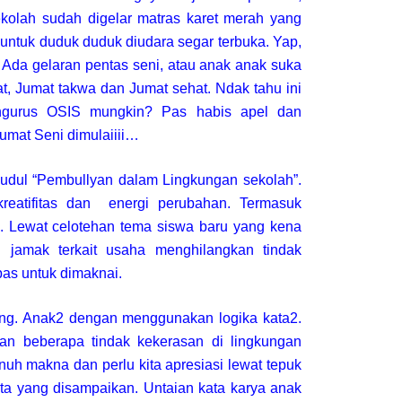
kolah sudah digelar matras karet merah yang
 untuk duduk duduk diudara segar terbuka. Yap,
. Ada gelaran pentas seni, atau anak anak suka
at, Jumat takwa dan Jumat sehat. Ndak tahu ini
ngurus OSIS mungkin? Pas habis apel dan
umat Seni dimulaiiii…
judul “Pembullyan dalam Lingkungan sekolah”.
kreatifitas dan energi perubahan. Termasuk
Lewat celotehan tema siswa baru yang kena
 jamak terkait usaha menghilangkan tindak
pas untuk dimaknai.
ung. Anak2 dengan menggunakan logika kata2.
 beberapa tindak kekerasan di lingkungan
nuh makna dan perlu kita apresiasi lewat tepuk
a yang disampaikan. Untaian kata karya anak