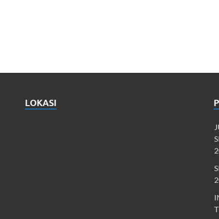
LOKASI
J
S
2
S
2
I
T