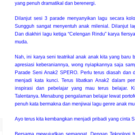
yang penuh dramatikal dan berenergi.
Dilanjut sesi 3 parade menyanyikan lagu secara kolo
Sungguh sangat menyentuh anak milenial. Dilanjut l
Dan diakhiri lagu ketiga “Celengan Rindu” karya fiersy
muda.
Nah, ini karya seni teatrikal anak anak kita yang baru 
apresiasi keberaniannya, wong nyiapkannya saja sampa
Parade Seni Anak2 SPERO. Perlu terus diasah dan di
menjadi kata kunci. Terus libatkan Anak2 dalam pe
inspirasi dan pebelajar yang mau terus belajar
Talentanya. Menabung pengalaman belajar lewat porto
penuh kata bermakna dan menjiwai lagu genre anak mu
Ayo terus kita kembangkan menjadi pribadi yang cinta S
Bersama mewujudkan semangat. Dengan Teknologi h