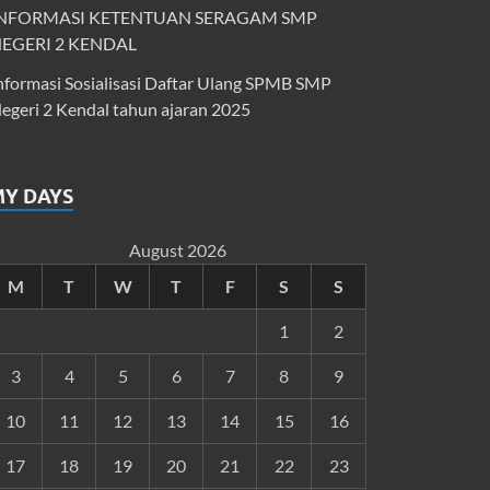
NFORMASI KETENTUAN SERAGAM SMP
EGERI 2 KENDAL
nformasi Sosialisasi Daftar Ulang SPMB SMP
egeri 2 Kendal tahun ajaran 2025
MY DAYS
August 2026
M
T
W
T
F
S
S
1
2
3
4
5
6
7
8
9
10
11
12
13
14
15
16
17
18
19
20
21
22
23