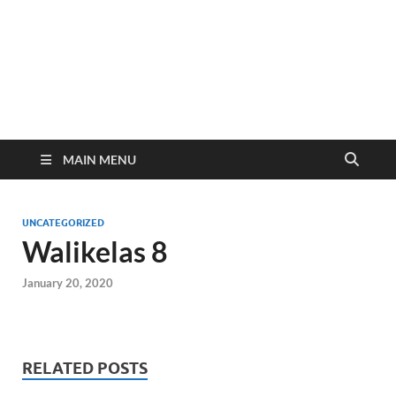
Website Resmi SMP
www.smp2kendal.sch.id
Negeri 2 Kendal
MAIN MENU
UNCATEGORIZED
Walikelas 8
January 20, 2020
RELATED POSTS