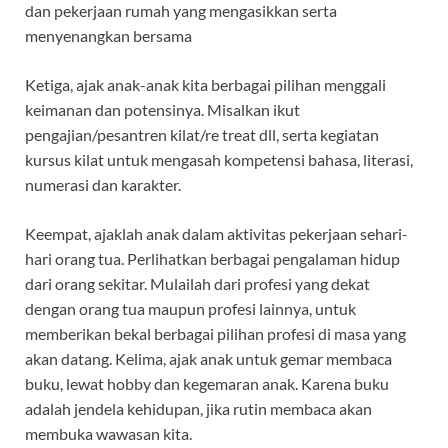
dan pekerjaan rumah yang mengasikkan serta
menyenangkan bersama
Ketiga, ajak anak-anak kita berbagai pilihan menggali
keimanan dan potensinya. Misalkan ikut
pengajian/pesantren kilat/re treat dll, serta kegiatan
kursus kilat untuk mengasah kompetensi bahasa, literasi,
numerasi dan karakter.
Keempat, ajaklah anak dalam aktivitas pekerjaan sehari-
hari orang tua. Perlihatkan berbagai pengalaman hidup
dari orang sekitar. Mulailah dari profesi yang dekat
dengan orang tua maupun profesi lainnya, untuk
memberikan bekal berbagai pilihan profesi di masa yang
akan datang. Kelima, ajak anak untuk gemar membaca
buku, lewat hobby dan kegemaran anak. Karena buku
adalah jendela kehidupan, jika rutin membaca akan
membuka wawasan kita.