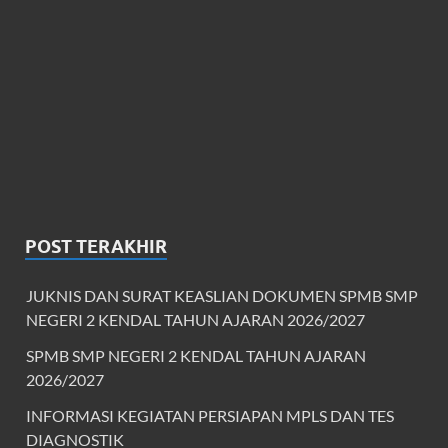
POST TERAKHIR
JUKNIS DAN SURAT KEASLIAN DOKUMEN SPMB SMP
NEGERI 2 KENDAL TAHUN AJARAN 2026/2027
SPMB SMP NEGERI 2 KENDAL TAHUN AJARAN
2026/2027
INFORMASI KEGIATAN PERSIAPAN MPLS DAN TES
DIAGNOSTIK