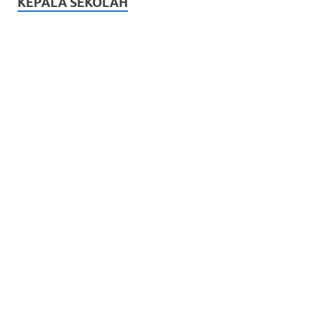
KEPALA SEKOLAH