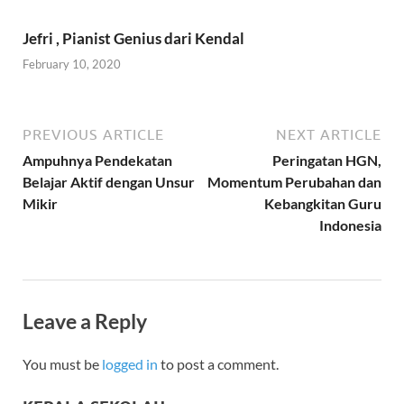
Jefri , Pianist Genius dari Kendal
February 10, 2020
PREVIOUS ARTICLE
NEXT ARTICLE
Ampuhnya Pendekatan
Peringatan HGN,
Belajar Aktif dengan Unsur
Momentum Perubahan dan
Mikir
Kebangkitan Guru
Indonesia
Leave a Reply
You must be
logged in
to post a comment.