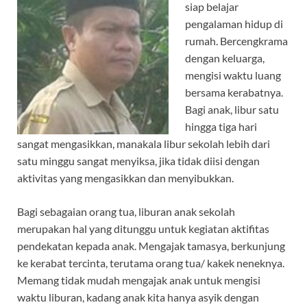
siap belajar
pengalaman hidup di
rumah. Bercengkrama
dengan keluarga,
mengisi waktu luang
bersama kerabatnya.
Bagi anak, libur satu
hingga tiga hari
sangat mengasikkan, manakala libur sekolah lebih dari
satu minggu sangat menyiksa, jika tidak diisi dengan
aktivitas yang mengasikkan dan menyibukkan.
Bagi sebagaian orang tua, liburan anak sekolah
merupakan hal yang ditunggu untuk kegiatan aktifitas
pendekatan kepada anak. Mengajak tamasya, berkunjung
ke kerabat tercinta, terutama orang tua/ kakek neneknya.
Memang tidak mudah mengajak anak untuk mengisi
waktu liburan, kadang anak kita hanya asyik dengan