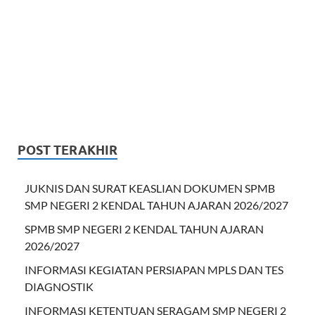
POST TERAKHIR
JUKNIS DAN SURAT KEASLIAN DOKUMEN SPMB
SMP NEGERI 2 KENDAL TAHUN AJARAN 2026/2027
SPMB SMP NEGERI 2 KENDAL TAHUN AJARAN
2026/2027
INFORMASI KEGIATAN PERSIAPAN MPLS DAN TES
DIAGNOSTIK
INFORMASI KETENTUAN SERAGAM SMP NEGERI 2