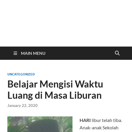
Website Resmi SMP
www.smp2kendal.sch.id
Negeri 2 Kendal
MAIN MENU
UNCATEGORIZED
Belajar Mengisi Waktu
Luang di Masa Liburan
January 22, 2020
HARI
libur telah tiba.
Anak-anak Sekolah