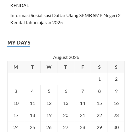
KENDAL
Informasi Sosialisasi Daftar Ulang SPMB SMP Negeri 2
Kendal tahun ajaran 2025
MY DAYS
August 2026
M
T
W
T
F
S
S
1
2
3
4
5
6
7
8
9
10
11
12
13
14
15
16
17
18
19
20
21
22
23
24
25
26
27
28
29
30