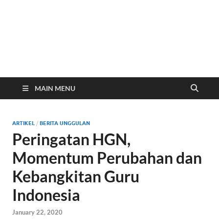
Website Resmi SMP
www.smp2kendal.sch.id
Negeri 2 Kendal
MAIN MENU
ARTIKEL
/
BERITA UNGGULAN
Peringatan HGN,
Momentum Perubahan dan
Kebangkitan Guru
Indonesia
January 22, 2020