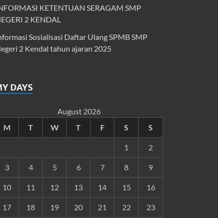
NFORMASI KETENTUAN SERAGAM SMP
EGERI 2 KENDAL
nformasi Sosialisasi Daftar Ulang SPMB SMP
egeri 2 Kendal tahun ajaran 2025
MY DAYS
August 2026
M
T
W
T
F
S
S
1
2
3
4
5
6
7
8
9
10
11
12
13
14
15
16
17
18
19
20
21
22
23