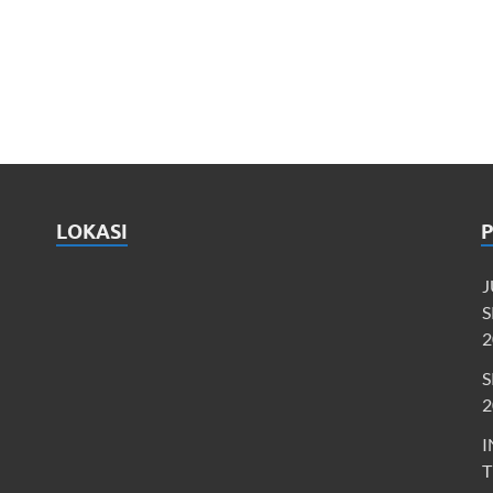
LOKASI
J
S
2
S
2
I
T