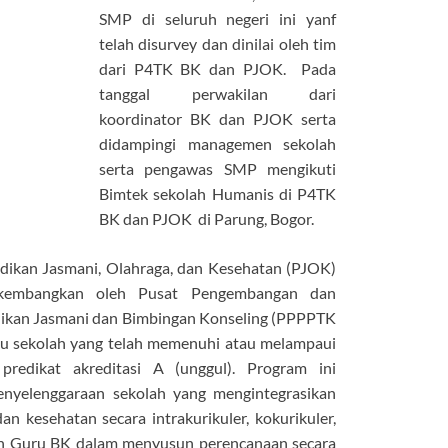
SMP di seluruh negeri ini yanf
telah disurvey dan dinilai oleh tim
dari P4TK BK dan PJOK. Pada
tanggal perwakilan dari
koordinator BK dan PJOK serta
didampingi managemen sekolah
serta pengawas SMP mengikuti
Bimtek sekolah Humanis di P4TK
BK dan PJOK di Parung, Bogor.
dikan Jasmani, Olahraga, dan Kesehatan (PJOK)
kembangkan oleh Pusat Pengembangan dan
ikan Jasmani dan Bimbingan Konseling (PPPPTK
itu sekolah yang telah memenuhi atau melampaui
redikat akreditasi A (unggul). Program ini
nyelenggaraan sekolah yang mengintegrasikan
n kesehatan secara intrakurikuler, kokurikuler,
dan Guru BK dalam menyusun perencanaan secara