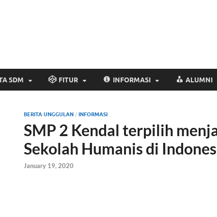
Website Resmi SM
www.smp2kendal.sch.id
TA SDM
FITUR
INFORMASI
ALUMNI
BERITA UNGGULAN
/
INFORMASI
SMP 2 Kendal terpilih menj
Sekolah Humanis di Indones
January 19, 2020