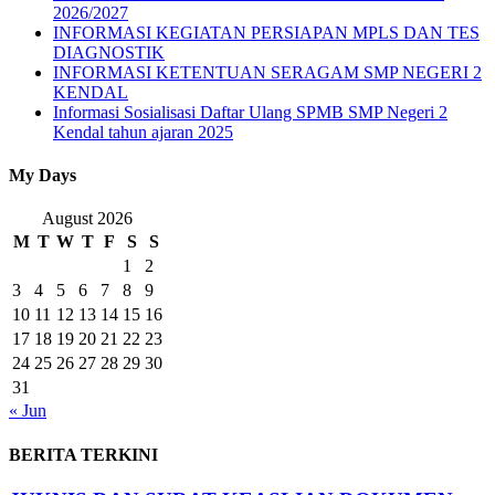
2026/2027
INFORMASI KEGIATAN PERSIAPAN MPLS DAN TES
DIAGNOSTIK
INFORMASI KETENTUAN SERAGAM SMP NEGERI 2
KENDAL
Informasi Sosialisasi Daftar Ulang SPMB SMP Negeri 2
Kendal tahun ajaran 2025
My Days
August 2026
M
T
W
T
F
S
S
1
2
3
4
5
6
7
8
9
10
11
12
13
14
15
16
17
18
19
20
21
22
23
24
25
26
27
28
29
30
31
« Jun
BERITA TERKINI