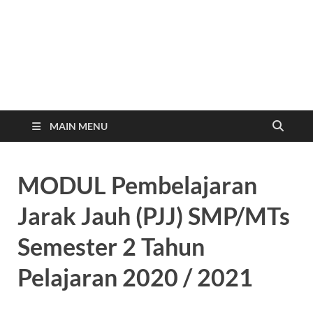
Website Resmi SMP
www.smp2kendal.sch.id
Negeri 2 Kendal
MAIN MENU
MODUL Pembelajaran
Jarak Jauh (PJJ) SMP/MTs
Semester 2 Tahun
Pelajaran 2020 / 2021