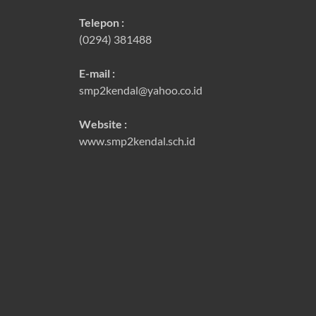
Telepon :
(0294) 381488
E-mail :
smp2kendal@yahoo.co.id
Website :
www.smp2kendal.sch.id