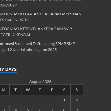
026/2027
NFORMASI KEGIATAN PERSIAPAN MPLS DAN
ES DIAGNOSTIK
NFORMASI KETENTUAN SERAGAM SMP
EGERI 2 KENDAL
nformasi Sosialisasi Daftar Ulang SPMB SMP
egeri 2 Kendal tahun ajaran 2025
MY DAYS
August 2026
M
T
W
T
F
S
S
1
2
3
4
5
6
7
8
9