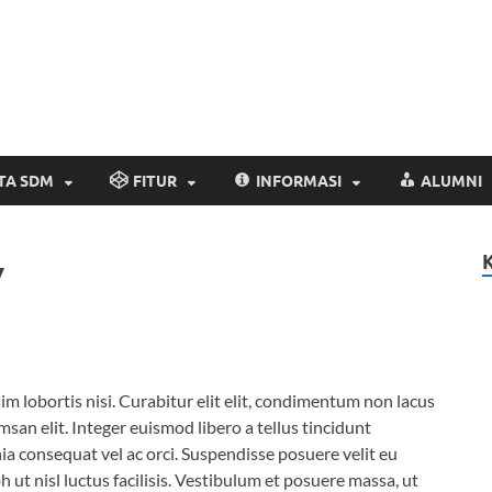
Website Resmi SM
www.smp2kendal.sch.id
TA SDM
FITUR
INFORMASI
ALUMNI
y
im lobortis nisi. Curabitur elit elit, condimentum non lacus
an elit. Integer euismod libero a tellus tincidunt
ia consequat vel ac orci. Suspendisse posuere velit eu
ut nisl luctus facilisis. Vestibulum et posuere massa, ut