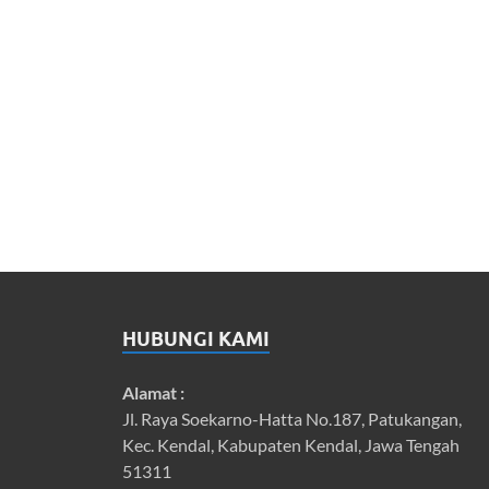
HUBUNGI KAMI
Alamat :
Jl. Raya Soekarno-Hatta No.187, Patukangan,
Kec. Kendal, Kabupaten Kendal, Jawa Tengah
51311